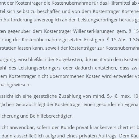
Lehnt der Kostenträger die Kostenübernahme für das Hilfsmittel ab
smittel sich selbst zu beschaffen und von dem Kostenträger Koste
ch Aufforderung unverzüglich an den Leistungserbringer heraus g
herten gegenüber dem Kostenträger Willenserklärungen gem. § 1
lärung der Kostenübernahme gesetzten Frist gem. § 15 Abs. 1 SGB
rstatten lassen kann, soweit der Kostenträger zur Kostenübernahme
versorgung, einschließlich der Folgekosten, die nicht von dem Ko
hl des Leistungserbringers oder dadurch entstehen, dass zw
dem Kostenträger nicht übernommenen Kosten wird entweder v
 nachgewiesen.
ussichtlich eine gesetzliche Zuzahlung von mind. 5,- €, max. 1
äglichen Gebrauch legt der Kostenträger einen gesonderten Eigenant
sicherung und Beihilfeberechtigten
icht anwendbar, sofern der Kunde privat krankenversichert ist 
en dann ausschließlich aufgrund eines privaten Auftrags. Dem Käu