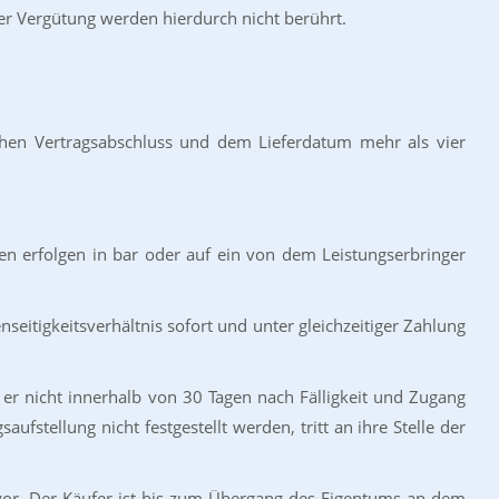
der Vergütung werden hierdurch nicht berührt.
schen Vertragsabschluss und dem Lieferdatum mehr als vier
en erfolgen in bar oder auf ein von dem Leistungserbringer
seitigkeitsverhältnis sofort und unter gleichzeitiger Zahlung
er nicht innerhalb von 30 Tagen nach Fälligkeit und Zugang
stellung nicht festgestellt werden, tritt an ihre Stelle der
s vor. Der Käufer ist bis zum Übergang des Eigentums an dem