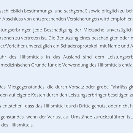
l ausschließlich bestimmungs- und sachgemäß sowie pfleglich zu b
Der Abschluss von entsprechenden Versicherungen wird empfohlen
eistungserbringer jede Beschädigung der Mietsache unverzüglic
sonen zu vertreten ist. Die Benutzung eines beschädigten oder ni
ter/Verleiher unverzüglich ein Schadensprotokoll mit Name und A
r des Hilfsmittels in das Ausland sind dem Leistungserbri
e medizinischen Gründe für die Verwendung des Hilfsmittels entfal
n des Mietgegenstandes, die durch Vorsatz oder grobe Fahrläss
äden auf eigene Kosten durch den Leistungserbringer beseitigen z
us entstehen, dass das Hilfsmittel durch Dritte genutzt oder nicht 
gegenstandes, wenn der Verlust auf Umstände zurückzuführen ist, 
des Hilfsmittels.