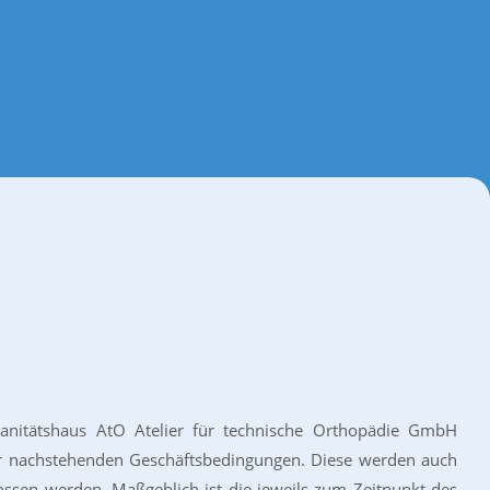
anitätshaus AtO Atelier für technische Orthopädie GmbH
 der nachstehenden Geschäftsbedingungen. Diese werden auch
lossen werden. Maßgeblich ist die jeweils zum Zeitpunkt des