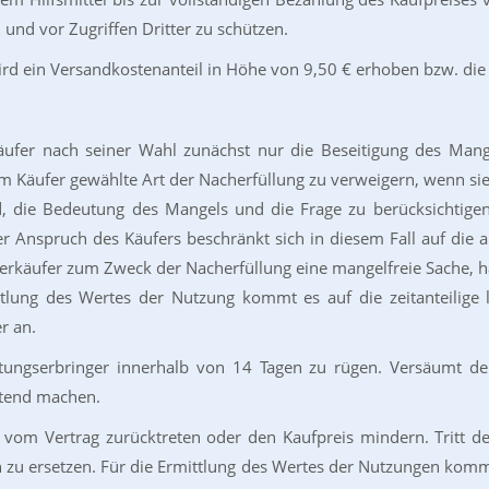
n und vor Zugriffen Dritter zu schützen.
wird ein Versandkostenanteil in Höhe von 9,50 € erhoben bzw. die 
r Käufer nach seiner Wahl zunächst nur die Beseitigung des Man
 vom Käufer gewählte Art der Nacherfüllung zu verweigern, wenn si
, die Bedeutung des Mangels und die Frage zu berücksichtigen,
r Anspruch des Käufers beschränkt sich in diesem Fall auf die 
Verkäufer zum Zweck der Nacherfüllung eine mangelfreie Sache, 
tlung des Wertes der Nutzung kommt es auf die zeitanteilige l
r an.
stungserbringer innerhalb von 14 Tagen zu rügen. Versäumt de
ltend machen.
r vom Vertrag zurücktreten oder den Kaufpreis mindern. Tritt d
u ersetzen. Für die Ermittlung des Wertes der Nutzungen kommt e